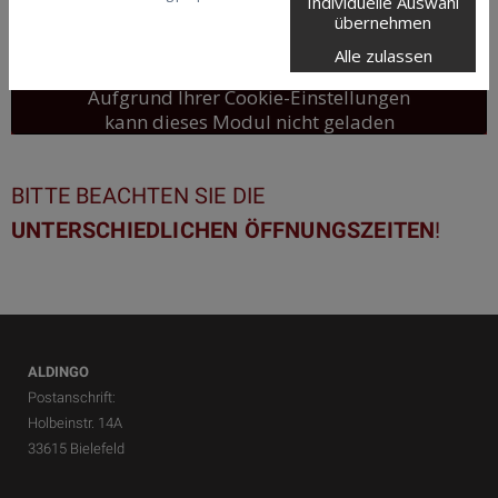
Individuelle Auswahl
übernehmen
Google Maps inaktiv
Alle zulassen
Aufgrund Ihrer Cookie-Einstellungen
kann dieses Modul nicht geladen
werden.
Wenn Sie dieses Modul sehen
BITTE BEACHTEN SIE DIE
möchten, passen Sie bitte Ihre
Cookie-Einstellungen entsprechend
UNTERSCHIEDLICHEN ÖFFNUNGSZEITEN
!
an.
Cookie Einstellungen
ALDINGO
Postanschrift:
Holbeinstr. 14A
33615 Bielefeld