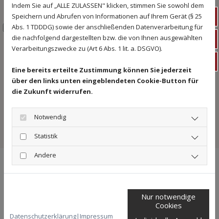
Indem Sie auf „ALLE ZULASSEN" klicken, stimmen Sie sowohl dem
Speichern und Abrufen von Informationen auf Ihrem Gerät (§ 25
Tel
Abs. 1 TDDDG) sowie der anschließenden Datenverarbeitung für
Ich habe die Datenschutzerklärung zur Kenntnis
die nachfolgend dargestellten bzw. die von Ihnen ausgewählten
E-M
genommen und stimme der Verarbeitung meiner
Verarbeitungszwecke zu (Art 6 Abs. 1 lit. a. DSGVO).
Daten zu. *
Uns
Eine bereits erteilte Zustimmung können Sie jederzeit
über den links unten eingeblendeten Cookie-Button für
* Pflichtangabe
die Zukunft widerrufen.
Notwendig
Statistik
Andere
UNSERE
STANDORTE
Nur notwendige
Cookies
Datenschutzerklärung
|
Impressum